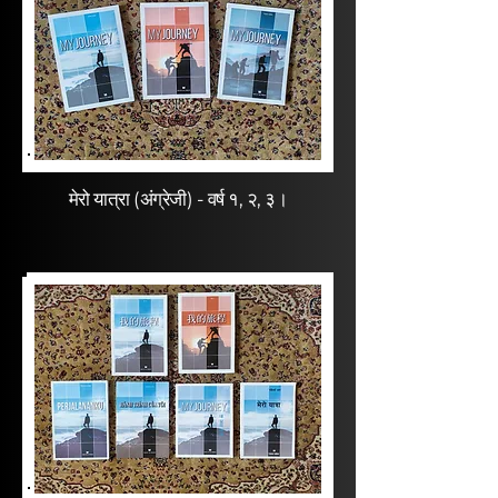
मेरो यात्रा (अंग्रेजी) - वर्ष १, २, ३।