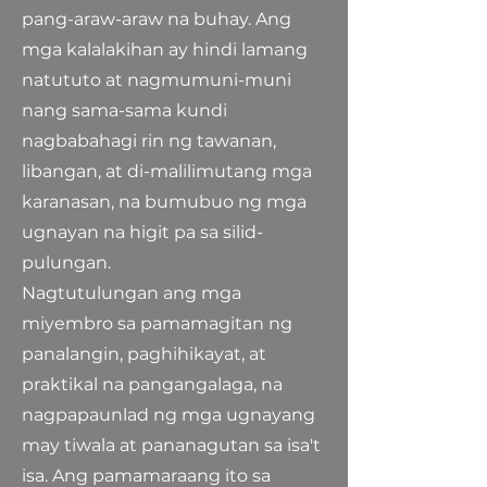
pang-araw-araw na buhay. Ang
mga kalalakihan ay hindi lamang
natututo at nagmumuni-muni
nang sama-sama kundi
nagbabahagi rin ng tawanan,
libangan, at di-malilimutang mga
karanasan, na bumubuo ng mga
ugnayan na higit pa sa silid-
pulungan.
Nagtutulungan ang mga
miyembro sa pamamagitan ng
panalangin, paghihikayat, at
praktikal na pangangalaga, na
nagpapaunlad ng mga ugnayang
may tiwala at pananagutan sa isa't
isa. Ang pamamaraang ito sa