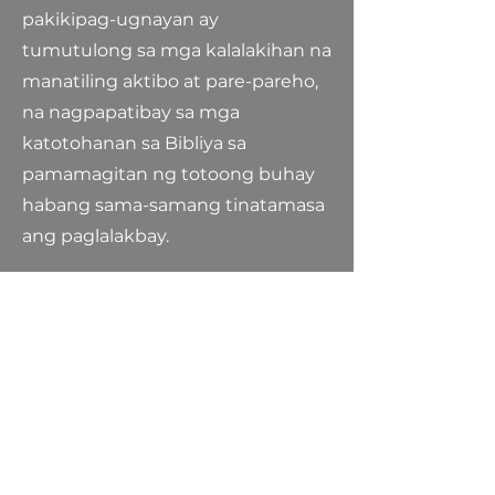
pakikipag-ugnayan ay
tumutulong sa mga kalalakihan na
manatiling aktibo at pare-pareho,
na nagpapatibay sa mga
katotohanan sa Bibliya sa
pamamagitan ng totoong buhay
habang sama-samang tinatamasa
ang paglalakbay.