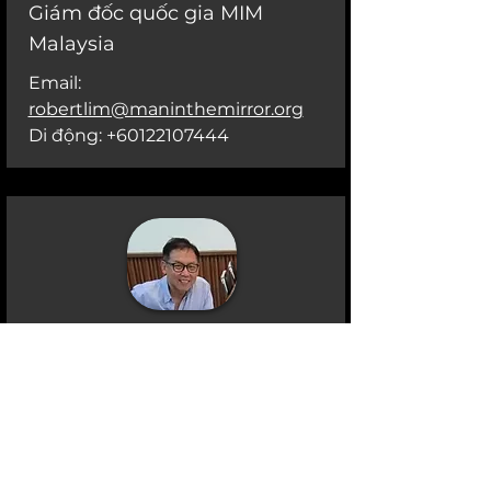
Giám đốc quốc gia MIM
Malaysia
Email:
robertlim@maninthemirror.org
Di động:
+60122107444
Sindu Prawira
Giám đốc MIM Indonesia khu
vực Đông Java
Email:
sinduprawira@yahoo.com
Di động:
+6289691471273