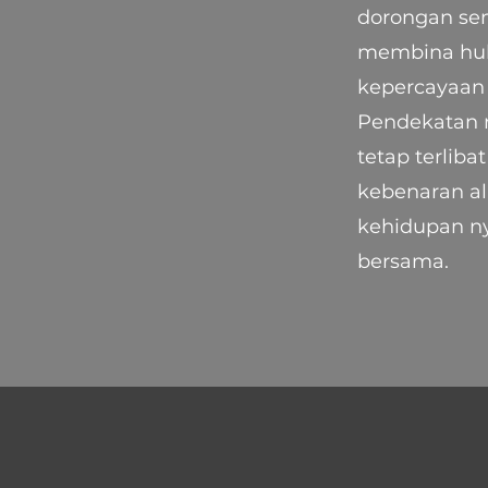
dorongan sem
membina hub
kepercayaan 
Pendekatan r
tetap terlib
kebenaran al
kehidupan ny
bersama.