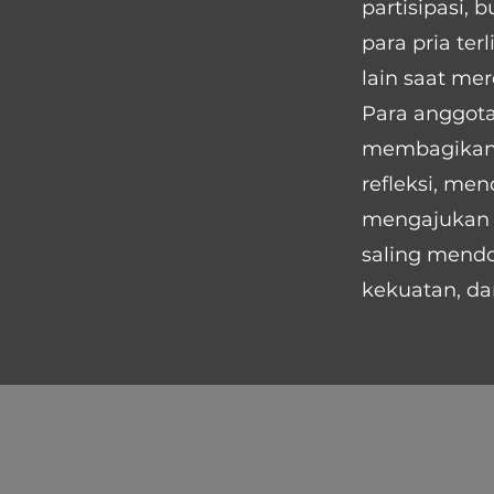
partisipasi, b
para pria te
lain saat me
Para anggot
membagikan 
refleksi, me
mengajukan 
saling mendo
kekuatan, da