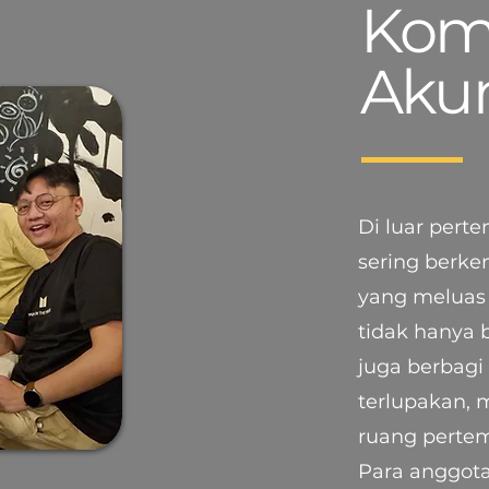
Kom
Akun
Di luar pert
sering berke
yang meluas 
tidak hanya 
juga berbagi
terlupakan,
ruang perte
Para anggota