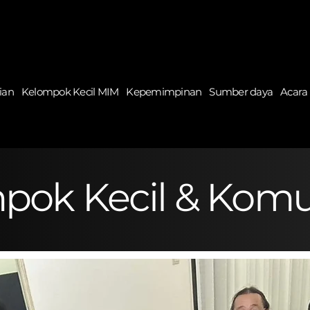
ian
Kelompok Kecil MIM
Kepemimpinan
Sumber daya
Acara
pok Kecil & Komu