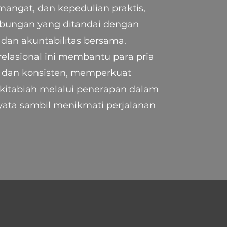
angat, dan kepedulian praktis,
ungan yang ditandai dengan
dan akuntabilitas bersama.
elasional ini membantu para pria
at dan konsisten, memperkuat
kitabiah melalui penerapan dalam
ata sambil menikmati perjalanan