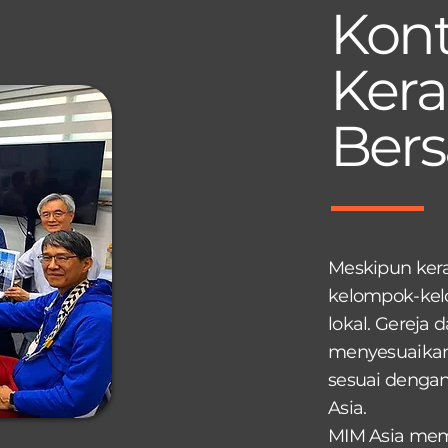
Kont
Kera
Ber
Meskipun kera
kelompok-kelo
lokal. Gereja
menyesuaikan
sesuai dengan 
Asia.
MIM Asia mem