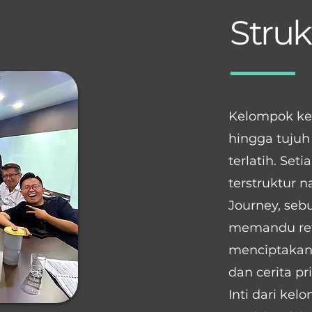
Struk
Kelompok kec
hingga tujuh 
terlatih. Se
terstruktur
Journey, seb
memandu ref
menciptakan 
dan cerita pr
Inti dari kel